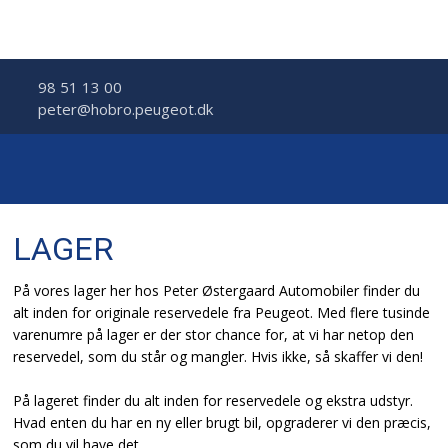
98 51 13 00
peter@hobro.peugeot.dk
LAGER
​På vores lager her hos Peter Østergaard Automobiler finder du
alt inden for originale reservedele fra Peugeot. Med flere tusinde
varenumre på lager er der stor chance for, at vi har netop den
reservedel, som du står og mangler. Hvis ikke, så skaffer vi den!
På lageret finder du alt inden for reservedele og ekstra udstyr.
Hvad enten du har en ny eller brugt bil, opgraderer vi den præcis,
som du vil have det.