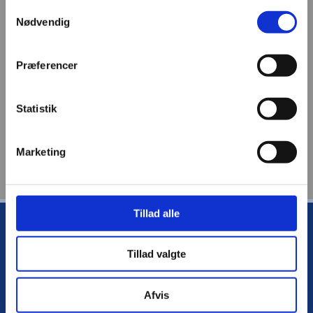
Samtykkevalg
Nødvendig
Præferencer
Statistik
Marketing
Tillad alle
FIRMAINFO
Tillad valgte
PETER ØSTERGAARD ApS
Smedevej 3
Afvis
9500 Hobro