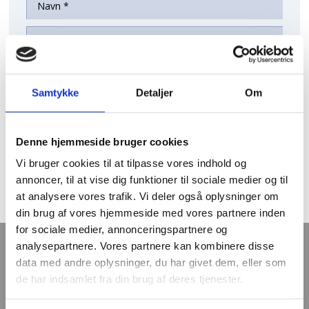
Samtykke
Detaljer
Om
Denne hjemmeside bruger cookies
Vi bruger cookies til at tilpasse vores indhold og
annoncer, til at vise dig funktioner til sociale medier og til
at analysere vores trafik. Vi deler også oplysninger om
din brug af vores hjemmeside med vores partnere inden
for sociale medier, annonceringspartnere og
analysepartnere. Vores partnere kan kombinere disse
Mangler du en ny bil?​
data med andre oplysninger, du har givet dem, eller som
de har indsamlet fra din brug af deres tjenester.
​Vi har altid et stort udvalg af biler - find din nye bil her: