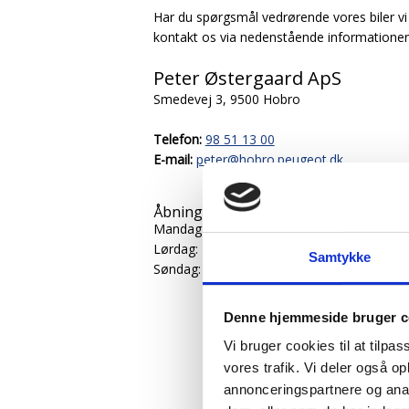
Har du spørgsmål vedrørende vores biler vi ha
kontakt os via nedenstående informationer 
Peter Østergaard ApS
Smedevej 3, 9500 Hobro
Telefon:
98 51 13 00
E-mail:
peter@hobro.peugeot.dk
Åbningsti​der - salg
​​Mandag – fredag : 09.0​0 – 17.00
Lørdag: Efter Aftale.
Samtykke
Søndag: 11.00 – 16.00
Denne hjemmeside bruger c
Vi bruger cookies til at tilpas
vores trafik. Vi deler også 
annonceringspartnere og anal