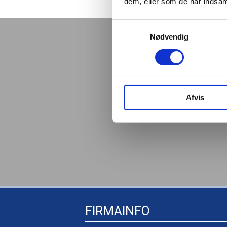
dem, eller som de har indsaml
Samtykkevalg
Nødvendig
Mangler du
​Vi har altid et stort udvalg
Afvis
FIRMAINFO