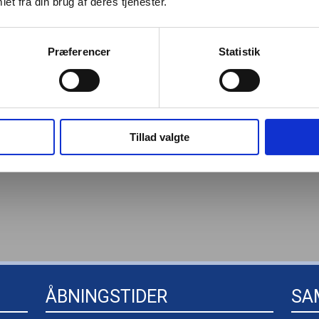
et fra din brug af deres tjenester.
Præferencer
Statistik
 en ny bil?​
 af biler - find din nye bil her:
Tillad valgte
ÅBNINGSTIDER
SA